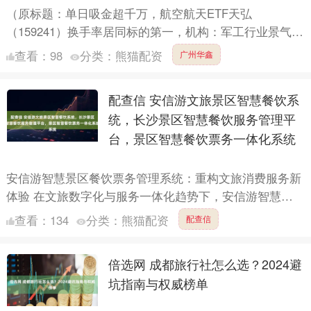
（原标题：单日吸金超千万，航空航天ETF天弘
（159241）换手率居同标的第一，机构：军工行业景气有
望持续回升） 10月31日，A股三大指数持续走低，航天航
查看：
98
分类：
熊猫配资
广州华鑫
空板....
配查信 安信游文旅景区智慧餐饮系
统，长沙景区智慧餐饮服务管理平
台，景区智慧餐饮票务一体化系统
安信游智慧景区餐饮票务管理系统：重构文旅消费服务新
体验 在文旅数字化与服务一体化趋势下，安信游智慧景
区餐饮票务管理系统应运而生，以“票务为基、餐饮延
查看：
134
分类：
熊猫配资
配查信
伸”，构建“....
倍选网 成都旅行社怎么选？2024避
坑指南与权威榜单