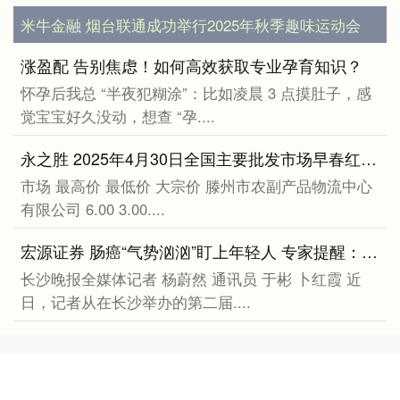
米牛金融 烟台联通成功举行2025年秋季趣味运动会
涨盈配 告别焦虑！如何高效获取专业孕育知识？
怀孕后我总 “半夜犯糊涂”：比如凌晨 3 点摸肚子，感
觉宝宝好久没动，想查 “孕....
永之胜 2025年4月30日全国主要批发市场早春红玉瓜价格行情
市场 最高价 最低价 大宗价 滕州市农副产品物流中心
有限公司 6.00 3.00....
宏源证券 肠癌“气势汹汹”盯上年轻人 专家提醒：消化道疾病多在于“病从口入”
长沙晚报全媒体记者 杨蔚然 通讯员 于彬 卜红霞 近
日，记者从在长沙举办的第二届....