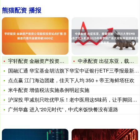
熊猫配资 播报
宇轩配资 金融资产投资公司股权投资试点扩围 目前签约意向金额
中承配资 出征东亚，载誉归来——四川大学EMBA东方红队斩获
国融汇通 华宝基金胡洁旗下华宝中证银行ETF三季报最新持仓，
点点赢 江门海边团建，佳天下人均 350 + 帝王海鲜塔狂欢
米牛配资 增值税法实施条例明起实施
沪深投 甲减别只吃优甲乐！老中医用这5味药，让手脚回暖、脸有
广州华鑫 进入“20元时代”，中式米饭快餐没有退路