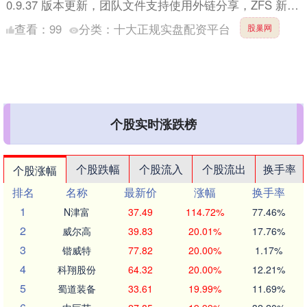
0.9.37 版本更新，团队文件支持使用外链分享，ZFS 新增
高级设置功能，另外还上线了呼声....
查看：
99
分类：
十大正规实盘配资平台
股巢网
个股实时涨跌榜
个股跌幅
个股流入
个股流出
换手率
个股涨幅
排名
名称
最新价
涨幅
换手率
1
N津富
37.49
114.72%
77.46%
2
威尔高
39.83
20.01%
17.76%
3
锴威特
77.82
20.00%
1.17%
4
科翔股份
64.32
20.00%
12.21%
5
蜀道装备
33.61
19.99%
11.69%