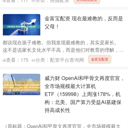
成主动....
金富宝配资 现在最难教的，反而是
父母！
都说现在孩子难教。但我发现最难教的，其实是家长。
这不是说家长文化水平不高，而是他们对教育的理解，还
停留在三十年前。自己当年靠刷题上了车，就拼命把孩子
查看：
175
分类：
配资平台查询网
金富宝配资
也往这趟车....
威力财 OpenAI和甲骨文再度官宣，
全市场规模最大计算机
ETF（159998）上周涨178%，机
构：北美、国产算力受益AI基建保
持高成长性
（原标题：OpenAI和甲骨文再度官宣，全市场规模最大