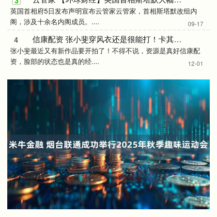
3
英国首相府5日发布声明宣布云管家云管家，首相斯塔默改组内
阁，涉及十余名内阁成员。....
09-17
信康配资 张小斐穿风衣还是很能打！卡其色风衣搭蓝色牛仔裤，干练气场在线
4
张小斐最近又有新作品要开拍了！不得不说，资源是真好信康配
资，脸部的状态也是真的经....
12-01