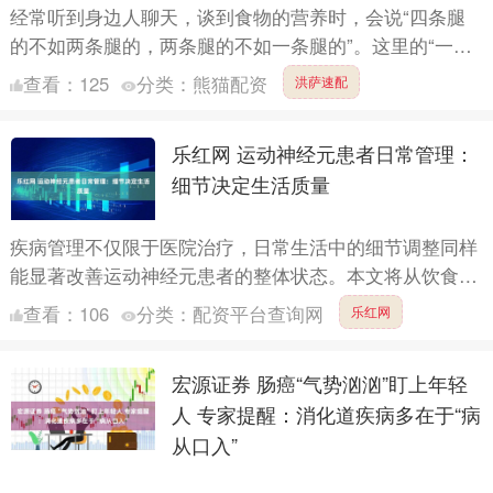
经常听到身边人聊天，谈到食物的营养时，会说“四条腿
的不如两条腿的，两条腿的不如一条腿的”。这里的“一条
腿”，指的就是蘑菇。小小蘑菇真的这么神奇吗？它究竟
查看：
125
分类：
熊猫配资
洪萨速配
有哪些健....
乐红网 运动神经元患者日常管理：
细节决定生活质量
疾病管理不仅限于医院治疗，日常生活中的细节调整同样
能显著改善运动神经元患者的整体状态。本文将从饮食、
起居、心理三个维度，帮助患者构建科学的生活管理体
查看：
106
分类：
配资平台查询网
乐红网
系。 PAR....
宏源证券 肠癌“气势汹汹”盯上年轻
人 专家提醒：消化道疾病多在于“病
从口入”