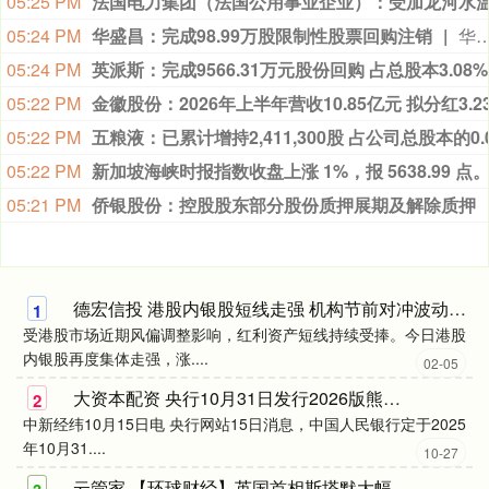
05:25 PM
05:24 PM
华盛昌：完成98.99万股限制性股票回购注销
华盛昌公告称，公司已完成限制性股票回购注销手续。本次涉及激励对象158名，回购注销股份98.99万股，占回购注销前总股本的0.52%，回购资金727.02万元，来自自有或自筹
05:24 PM
英派斯：完成9566.31万元股份回购 占总股本3.08%
05:22 PM
05:22 PM
05:22 PM
新加坡海峡时报指数收盘上涨 1%，报 5638.99 点
05:21 PM
侨银股份：控股股东部分股份质押展期及解除质押
德宏信投 港股内银股短线走强 机构节前对冲波动向防御资产转移
1
受港股市场近期风偏调整影响，红利资产短线持续受捧。今日港股
内银股再度集体走强，涨....
02-05
大资本配资 央行10月31日发行2026版熊猫贵金属纪念币一套(图)
2
中新经纬10月15日电 央行网站15日消息，中国人民银行定于2025
年10月31....
10-27
云管家 【环球财经】英国首相斯塔默大幅改组内阁