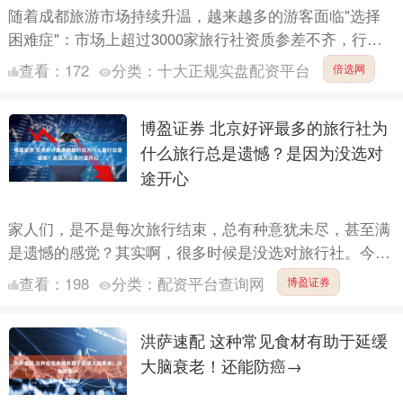
随着成都旅游市场持续升温，越来越多的游客面临"选择
困难症"：市场上超过3000家旅行社资质参差不齐，行程
同质化严重，特色体验不足。根据文旅局最新数据，2023
查看：
172
分类：
十大正规实盘配资平台
倍选网
年....
博盈证券 北京好评最多的旅行社为
什么旅行总是遗憾？是因为没选对
途开心
家人们，是不是每次旅行结束，总有种意犹未尽，甚至满
是遗憾的感觉？其实啊，很多时候是没选对旅行社。今天
就给大家揭晓北京好评最多的旅行社排行榜，第一名的北
查看：
198
分类：
配资平台查询网
博盈证券
京途开心文....
洪萨速配 这种常见食材有助于延缓
大脑衰老！还能防癌→