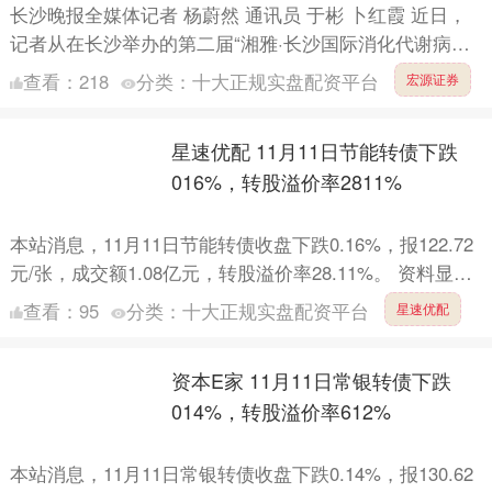
长沙晚报全媒体记者 杨蔚然 通讯员 于彬 卜红霞 近日，
记者从在长沙举办的第二届“湘雅·长沙国际消化代谢病论
坛”上获悉：2022年全球结直肠癌新发病例超190万....
查看：
218
分类：
十大正规实盘配资平台
宏源证券
星速优配 11月11日节能转债下跌
016%，转股溢价率2811%
本站消息，11月11日节能转债收盘下跌0.16%，报122.72
元/张，成交额1.08亿元，转股溢价率28.11%。 资料显
示，节能转债信用级别为“AA+”，债....
查看：
95
分类：
十大正规实盘配资平台
星速优配
资本E家 11月11日常银转债下跌
014%，转股溢价率612%
本站消息，11月11日常银转债收盘下跌0.14%，报130.62