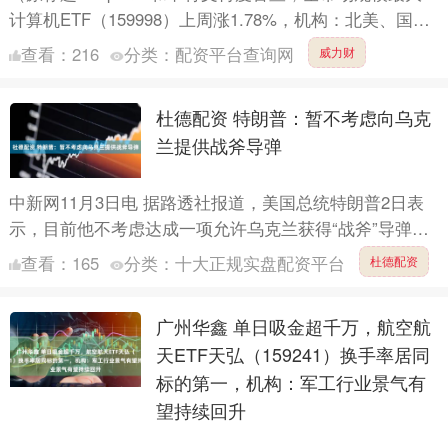
计算机ETF（159998）上周涨1.78%，机构：北美、国产
算力受益AI基建保持高成长性） 过去一周（1....
查看：
216
分类：
配资平台查询网
威力财
杜德配资 特朗普：暂不考虑向乌克
兰提供战斧导弹
中新网11月3日电 据路透社报道，美国总统特朗普2日表
示，目前他不考虑达成一项允许乌克兰获得“战斧”导弹以
用于“对抗”俄罗斯的协议。 资料图：特朗普。 当被问
查看：
165
分类：
十大正规实盘配资平台
杜德配资
及....
广州华鑫 单日吸金超千万，航空航
天ETF天弘（159241）换手率居同
标的第一，机构：军工行业景气有
望持续回升