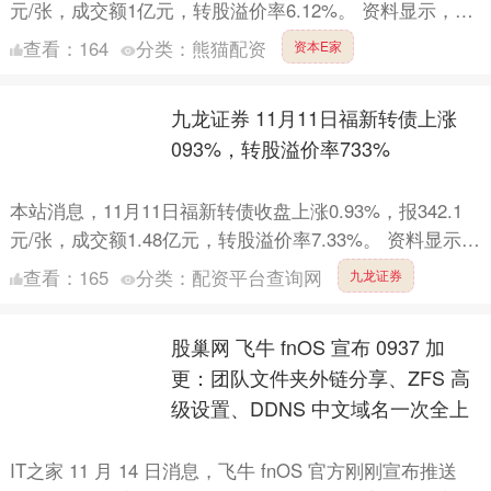
元/张，成交额1亿元，转股溢价率6.12%。 资料显示，常
银转债信用级别为“AAA”，债券期限6....
查看：
164
分类：
熊猫配资
资本E家
九龙证券 11月11日福新转债上涨
093%，转股溢价率733%
本站消息，11月11日福新转债收盘上涨0.93%，报342.1
元/张，成交额1.48亿元，转股溢价率7.33%。 资料显示，
福新转债信用级别为“A+”，债券期限....
查看：
165
分类：
配资平台查询网
九龙证券
股巢网 飞牛 fnOS 宣布 0937 加
更：团队文件夹外链分享、ZFS 高
级设置、DDNS 中文域名一次全上
IT之家 11 月 14 日消息，飞牛 fnOS 官方刚刚宣布推送