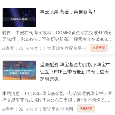
丰云股票 黄金，再创新高！
转自：中安在线 截至发稿，COMEX黄金期货突破4100美
元/盎司，涨2.49%，再创历史新高。 现货黄金突破4080
美元/盎司，再创历史新高。 来源 ：第一财....
查看：
75
分类：
十大正规实盘配资平台
丰云股票
盛鹏配资 华宝基金胡洁旗下华宝中
证医疗ETF三季报最新持仓，重仓
药明康德
本站消息，10月28日华宝基金旗下胡洁管理的华宝中证医
疗交易型开放式指数基金公布三季报，近1年净值增长率
6.63%。其中药明康德持仓占比14.58%，为该基金第....
查看：
92
分类：
配资平台查询网
盛鹏配资