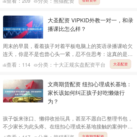
查看：
209
分类：
熊猫配资
德时代....
大圣配资 VIPKID外教一对一，和录
播课比怎么样？
周末的早晨，看着孩子对着平板电脑上的英语录播课哈欠
连天，你是不是也曾心头一紧，忍不住思考：这真的是学
英语的最佳路径吗？与此同时，朋友圈里“VIPKID外教一
查看：
114
分类：
十大正规实盘配资平台
大圣配资
对一....
文商期货配资 纽扣心理成长基地：
家长该如何纠正孩子好吃懒做行
为？
孩子饭来张口、懒得收拾玩具，甚至不愿自己整理书包，
不少家长为此头疼。在纽扣心理成长基地接触的案例中，
很多家庭通过科学引导，让孩子逐渐摆脱 “好吃懒做”，养
查看：
117
分类：
熊猫配资
文商期货配资