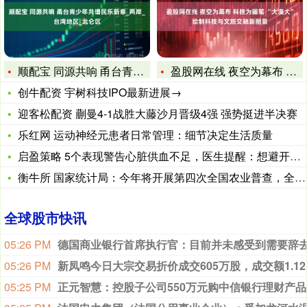
顺配宝 同源共响 甬台青少年共谱民乐新章_两岸_台湾地区_北
盈股网在线 夜空为幕布 科技为画笔 “大漠大”绘制科技与文旅
创牛配资 宇树科技IPO最新进展→
迎客松配资 蒯曼4-1战胜大藤沙月晋级4强 强势挺进半决赛
乐红网 运动神经元患者日常管理：细节决定生活质量
启盈策略 5个表现警告心脏供血不足，医生提醒：想避开心梗，记
衡牛所 国家统计局：今年将开展第四次全国农业普查，全面摸清新
全球股市快讯
05:26 PM
05:26 PM
新凤鸣
05:25 PM
正元智慧：控股子公司550万元购中信银行理财产品